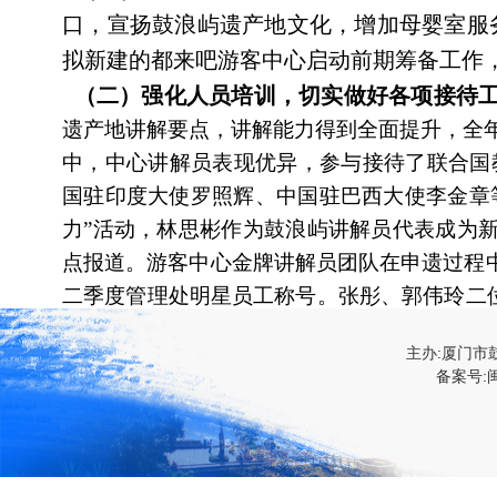
口，宣扬鼓浪屿遗产地文化，增加母婴室服
拟新建的都来吧游客中心启动前期筹备工作
（二）强化人员培训，切实做好各项接待
遗产地讲解要点，讲解能力得到全面提升，全年共
中，中心讲解员表现优异，参与接待了联合国
国驻印度大使罗照辉、中国驻巴西大使李金章
力”活动，林思彬作为鼓浪屿讲解员代表成为
点报道。游客中心金牌讲解员团队在申遗过程
二季度管理处明星员工称号。张彤、郭伟玲二
首批“金牌讲解员”称号。
主办:厦门市
（三）持续推进公益展馆建设。
林巧稚纪念
备案号:闽
入了义务讲解队伍，提升旅游服务水平及社
织馆方人员赴林巧稚曾经工作的北京协和
容，被授予
全国妇女爱国主义教育基地，
并