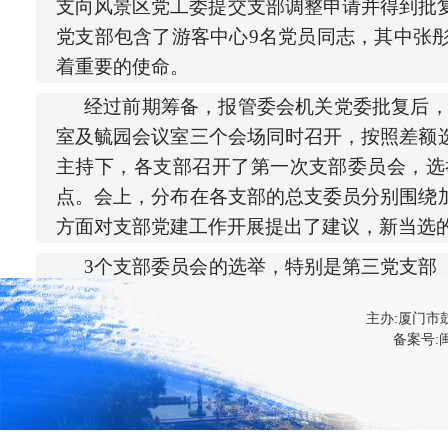
支向风景区党工委提交支部调整申请并得到批复
党支部包含了游客中心9名党员同志，其中张
着重要的使命。
经过前期筹备，报管委会机关党委批复后，2
室及毓园会议室三个会场同时召开，按照差额
主持下，各支部召开了第一次支部委员会，选
点。会上，分布在各支部的总支委员分别围绕
方面对支部党建工作开展提出了建议，新当选
3个支部委员会
的选举，特别是第三党支部
着游览区管理处支部党建踏上了新征途。我们
主办:厦门市
众组织力、社会号召力，把党支部建设成为宣
备案号:闽
展的坚强战斗堡垒。（赵思琦）