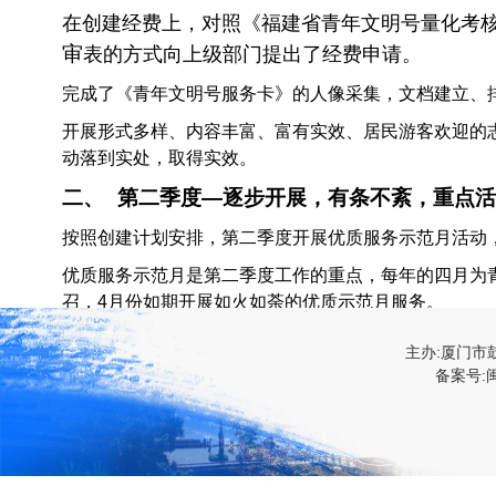
在创建经费上，对照《福建省青年文明号量化考
审
表的方式向上级部门提出了经费申请。
完成了《青年文明号服务卡》的人像采集，文档建立、
开展形式多样、内容丰富、富有实效、居民游客欢迎的
动落到实处，取得实效。
二、
第二季度—逐步开展，有条不紊，重点活
按照创建计划安排，第二季度开展优质服务示范月活动
优质服务示范月是第二季度工作的重点，每年的四月为
召，4月份如期开展如火如荼的优质示范月服务。
多次组织志愿者服务队奉献他人。举行“学雷锋洁
主办:厦门市
青年文明号成员组成“号号联动”，为广大游客提
备案号:闽
实验小学“学雷锋爱心义卖活动”，购买多份报纸
提供了一个更加温馨清爽的旅游环境。
通过此次开展的优质服务示范月活动，游客中心创建全