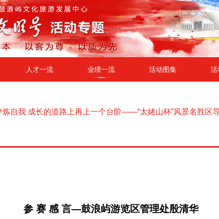
人才一流
业绩一流
活动图集
活
淬炼自我 成长的道路上再上一个台阶——“太姥山杯”风景名胜
参 赛 感 言
—鼓浪屿游览区管理处殷清华