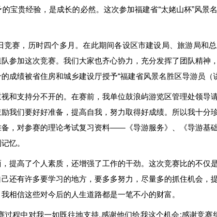
的宝贵经验，是成长的必然。这次参加福建省“太姥山杯”风景
4月19日竞赛，历时四个多月。在此期间各设区市建设局、旅游局
组队参加这次竞赛。我们大家也齐心协力，充分发挥了团队精神
的成绩被省住房和城乡建设厅授予“福建省风景名胜区导游员（
重视和支持分不开的。在赛前，我单位鼓浪屿游览区管理处领导
鼓励我们要好好准备，提高自我，努力取得好成绩。所以我十分
准备，对参赛的理论考试复习资料——《导游服务》、《导游基
到记忆。
面，提高了个人素质，还增强了工作的干劲。这次竞赛比的不仅
自己还有许多要学习的地方，要多多努力，尽量多的抓住机会，
。我相信这些对今后的人生道路都是一笔不小的财富。
赛过程中对我一如既往地支持,感谢他们给我这个机会;感谢竞赛