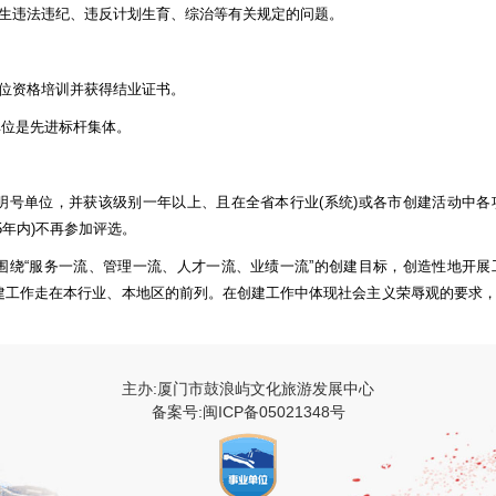
生违法违纪、违反计划生育、综治等有关规定的问题。
位资格培训并获得结业证书。
位是先进标杆集体。
号单位，并获该级别一年以上、且在全省本行业(系统)或各市创建活动中各
5年内)不再参加评选。
绕“服务一流、管理一流、人才一流、业绩一流”的创建目标，创造性地开展
建工作走在本行业、本地区的前列。在创建工作中体现社会主义荣辱观的要求
、新的进步，为全省创建工作中提供有益经验，得到社会肯定，有一定推广价
、社会效益和人才效益。
主办:厦门市鼓浪屿文化旅游发展中心
备案号:闽ICP备05021348号
管，党、团组织健全，为创建工作创造良好的外部环境。紧密围绕本单位的中
参与意识强，对创建意义和内容认识到位。有明确的创建规划、细化的创建标