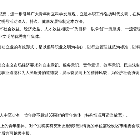
要思想，进一步引导广大青年树立科学发展观，立足本职工作弘扬时代文明，在
文明号活动深入、持久、健康发展特制定本办法。
“社会效益、经济效益、人才效益相统一”为目标，以争创“一流服务、一流管理
业文明的优秀青年集体。
功立业的有效形式，是以倡导职业文明为核心，以行业管理规范为标准，以科
。
会主义市场经济要求的自主意识、服务意识、竞争意识、效率意识、民主法制
的职业道德和为人民服务的道德观，展示奋发向上的精神风貌，为经济社会协调
人中至少有一位年龄不超过35周岁的青年集体（特殊情况可适当放宽）。
的青年集体。对个别确实有突出贡献或特殊情况的单位需经设区市组委会或
过后方可越级申报。