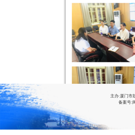
主办:厦门市
备案号:闽