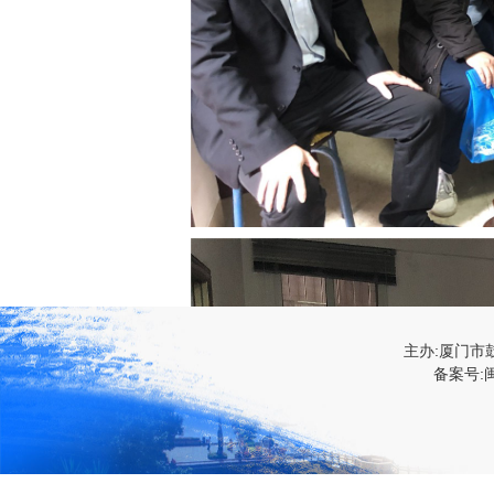
主办:厦门市
备案号:闽