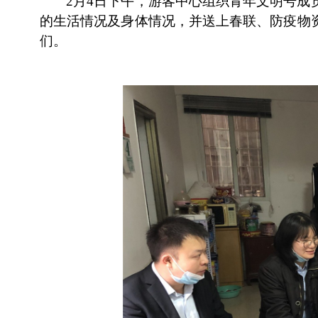
2
月
4
日
下
午，游客中心组织青年文明号成
的生活情况
及身体情况，
并送上
春联、防疫物
们。