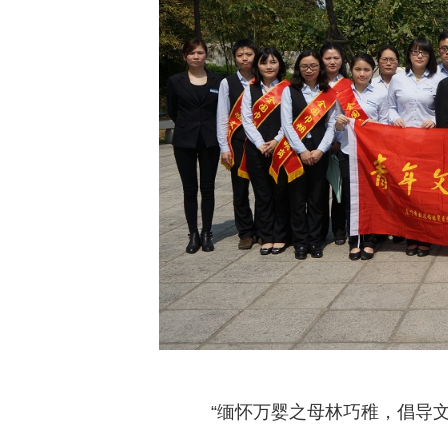
“缅怀万婴之母林巧稚，倡导