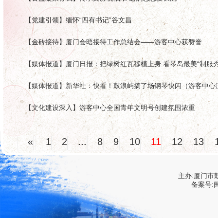
【党建引领】缅怀“四有书记”谷文昌
【金砖接待】厦门会晤接待工作总结会——游客中心获赞誉
【媒体报道】新华社：快看！鼓浪屿搞了场钢琴快闪（游客中心
【文化建设深入】游客中心全国青年文明号创建氛围浓重
«
1
2
...
8
9
10
11
12
13
主办:厦门市
备案号:闽