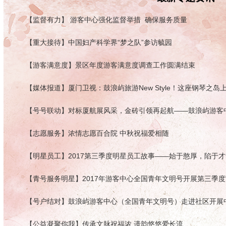
【监督有力】 游客中心强化监督举措 ​ 确保服务质量
【重大接待】中国妇产科学界“梦之队”参访毓园
【游客满意度】景区年度游客满意度调查工作圆满结束
【志愿服务】浓情志愿百合院 中秋祝福爱相随
【明星员工】2017第三季度明星员工故事——始于憨厚，陷于
【青号服务明星】2017年游客中心全国青年文明号开展第三季度
【号户结对】鼓浪屿游客中心（全国青年文明号）走进社区开展
【公益凝聚你我】传承文脉祝福浓 遗韵悠悠爱长流