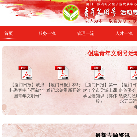
首页
服务一流
管理一流
人才一流
创建青年文明号活
【厦门日报】鼓浪
【厦门日报】林巧
【厦门日报】第一
【厦门日
屿游客中心再获“全
稚纪念馆重新开馆
次！全市导游上课
屿管委会
国青年文明号”
学世遗知识（郭伟
恳谈共勉
玲）
念五四运
最新专题资讯