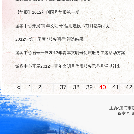
【简报】2012年创国号简报第一期
游客中心开展“青年文明号”信用建设示范月活动计划
2012年第一季度 “服务明星”评选结果
游客中心省号开展2012年青年文明号优质服务主题活动方案
游客中心开展2012年青年文明号优质服务示范月活动计划
«
1
2
...
37
38
39
40
41
42
主办:厦门市
备案号:闽