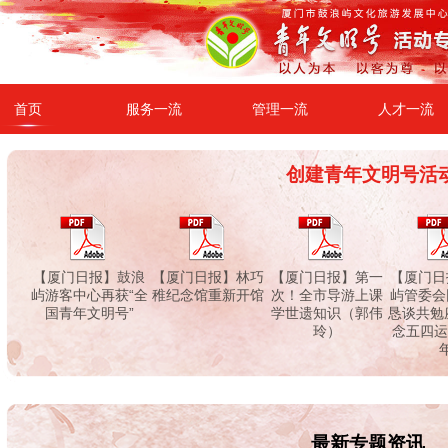
首页
服务一流
管理一流
人才一流
创建青年文明号活
【厦门日报】鼓浪
【厦门日报】林巧
【厦门日报】第一
【厦门日
屿游客中心再获“全
稚纪念馆重新开馆
次！全市导游上课
屿管委会
国青年文明号”
学世遗知识（郭伟
恳谈共勉
玲）
念五四运
最新专题资讯